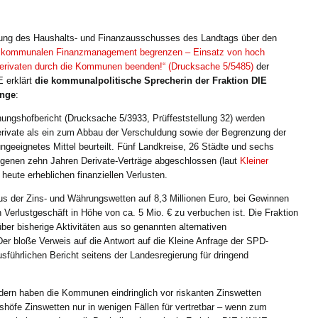
tung des Haushalts- und Finanzausschusses des Landtags über den
m kommunalen Finanzmanagement begrenzen – Einsatz von hoch
derivaten durch die Kommunen beenden!“ (Drucksache 5/5485)
der
E erklärt
die kommunalpolitische Sprecherin der Fraktion DIE
unge
:
ungshofbericht (Drucksache 5/3933, Prüffeststellung 32) werden
ivate als ein zum Abbau der Verschuldung sowie der Begrenzung der
geeignetes Mittel beurteilt. Fünf Landkreise, 26 Städte und sechs
genen zehn Jahren Derivate-Verträge abgeschlossen (laut
Kleiner
t heute erheblichen finanziellen Verlusten.
nus der Zins- und Währungswetten auf 8,3 Millionen Euro, bei Gewinnen
n Verlustgeschäft in Höhe von ca. 5 Mio. € zu verbuchen ist. Die Fraktion
ber bisherige Aktivitäten aus so genannten alternativen
er bloße Verweis auf die Antwort auf die Kleine Anfrage der SPD-
ausführlichen Bericht seitens der Landesregierung für dringend
rn haben die Kommunen eindringlich vor riskanten Zinswetten
shöfe Zinswetten nur in wenigen Fällen für vertretbar – wenn zum