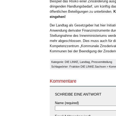
Beispiel das Risiko einer Zinsänderung aus
dringenden Handlungsbedarf, um künftig das
öffentlichen Beteiligungen zu unterbinden.
K
eingehen!
Der Landtag als Gesetzgeber hat hier Initiat
Anwendung derivater Finanzinstrumente du
Stellungnahme des Innenministeriums werde
mehr abgeschlossen. Dies muss auch für di
Kompetenzzentrum „Kommunale Zinsderivate“
Kommunen bei der Beendigung der Zinsderiv
Kategorie:
DIE LINKE
,
Landtag
,
Pressemitteilung
Schlagwörter:
Fraktion DIE LINKE.Sachsen
>
Komm
Kommentare
SCHREIBE EINE ANTWORT
Name (required)