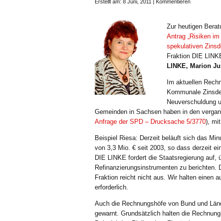
Erstellt am: 8 Juni, 2011 |
Kommentieren
Zur heutigen Bera
Antrag „Risiken i
spekulativen Zins
Fraktion DIE LINK
LINKE, Marion J
Im aktuellen Rechn
Kommunale Zinsder
Neuverschuldung un
Gemeinden in Sachsen haben in den vergan
Anfrage der SPD – Drucksache 5/3770
), mi
Beispiel Riesa: Derzeit beläuft sich das Mi
von 3,3 Mio. € seit 2003, so dass derzeit ei
DIE LINKE fordert die Staatsregierung auf, ü
Refinanzierungsinstrumenten zu berichten. D
Fraktion reicht nicht aus. Wir halten einen 
erforderlich.
Auch die Rechnungshöfe von Bund und Lände
gewarnt. Grundsätzlich halten die Rechnung