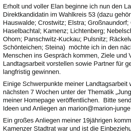
Erholt und voller Elan beginne ich nun den 
–
L
Direktkandidatin im Wahlkreis 53 (dazu gehör
–
Hauswalde; Crostwitz; Elstra; Großnaundorf; 
Id
Haselbachtal; Kamenz; Lichtenberg; Nebelsch
Ohorn; Panschwitz-Kuckau; Pulsnitz; Räckelw
Schönteichen; Steina) möchte ich in den nä
Menschen ins Gespräch kommen, Ziele und 
Landtagsarbeit vorstellen sowie Partner für
langfristig gewinnen.
Einige Schwerpunkte meiner Landtagsarbeit w
nächsten 7 Wochen unter der Thematik „Jung
meiner Homepage veröffentlichen. Bitte send
Ideen und Anliegen an marion@marion-junge
Ein großes Anliegen meiner 19jährigen kommu
Kamenzer Stadtrat war und ist die Einbeziehu