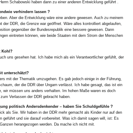
Herrn Schabowski haben dann zu einer anderen Entwicklung geführt .
endwie verhindern lassen ?
eben. Aber die Entwicklung wäre eine andere gewesen. Auch zu meinem
t der DDR, die Grenze war geöffnet. Wäre alles kontrolliert abgelaufen,
osition gegenüber der Bundesrepublik eine bessere gewesen. Dann
lungen eintreten können, wie beide Staaten mit dem Strom der Menschen
t Kohl?
uch uns gesehen hat. Ich habe mich als ein Verantwortlicher gefühlt, der
t unterschätzt?
ers mit der Thematik umzugehen. Es gab jedoch einige in der Führung,
schaum, der die DDR über Ungarn verlässt. Ich habe gesagt, das ist ein
eute, wir müssen uns anders verhalten. Im hohen Maße waren es doch
n zum Verlassen der DDR gebracht haben.
lgung politisch Andersdenkender – haben Sie Schuldgefühle ?
lick als Sie. Wir haben in der DDR mehr gemacht als Kinder nur auf den
 geführt und sie darauf vorbereitet. Was ich damit sagen will, ist: Es
es Ganzen herangezogen werden. Da mache ich nicht mit.