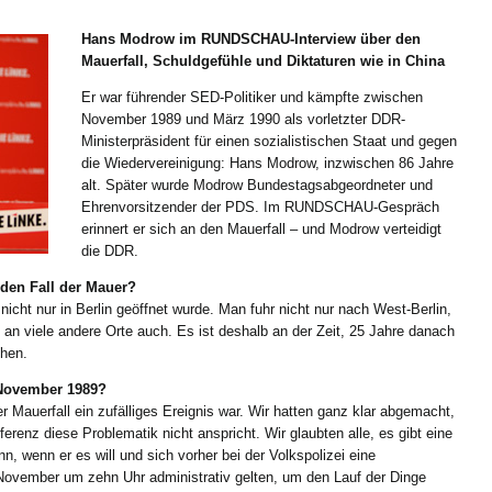
Hans Modrow im RUNDSCHAU-Interview über den
Mauerfall, Schuldgefühle und Diktaturen wie in China
Er war führender SED-Politiker und kämpfte zwischen
November 1989 und März 1990 als vorletzter DDR-
Ministerpräsident für einen sozialistischen Staat und gegen
die Wiedervereinigung: Hans Modrow, inzwischen 86 Jahre
alt. Später wurde Modrow Bundestagsabgeordneter und
Ehrenvorsitzender der PDS. Im RUNDSCHAU-Gespräch
erinnert er sich an den Mauerfall – und Modrow verteidigt
die DDR.
den Fall der Mauer?
icht nur in Berlin geöffnet wurde. Man fuhr nicht nur nach West-Berlin,
n viele andere Orte auch. Es ist deshalb an der Zeit, 25 Jahre danach
ehen.
 November 1989?
r Mauerfall ein zufälliges Ereignis war. Wir hatten ganz klar abgemacht,
renz diese Problematik nicht anspricht. Wir glaubten alle, es gibt eine
n, wenn er es will und sich vorher bei der Volkspolizei eine
November um zehn Uhr administrativ gelten, um den Lauf der Dinge