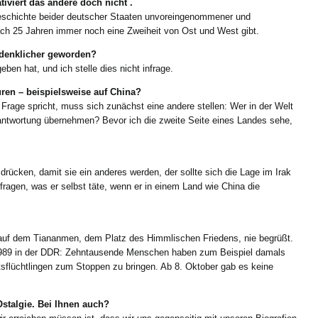
tiviert das andere doch nicht .
 Geschichte beider deutscher Staaten unvoreingenommener und
nach 25 Jahren immer noch eine Zweiheit von Ost und West gibt.
chdenklicher geworden?
ben hat, und ich stelle dies nicht infrage.
turen – beispielsweise auf China?
 Frage spricht, muss sich zunächst eine andere stellen: Wer in der Welt
antwortung übernehmen? Bevor ich die zweite Seite eines Landes sehe,
ücken, damit sie ein anderes werden, der sollte sich die Lage im Irak
ragen, was er selbst täte, wenn er in einem Land wie China die
 auf dem Tiananmen, dem Platz des Himmlischen Friedens, nie begrüßt.
989 in der DDR: Zehntausende Menschen haben zum Beispiel damals
tsflüchtlingen zum Stoppen zu bringen. Ab 8. Oktober gab es keine
Ostalgie. Bei Ihnen auch?