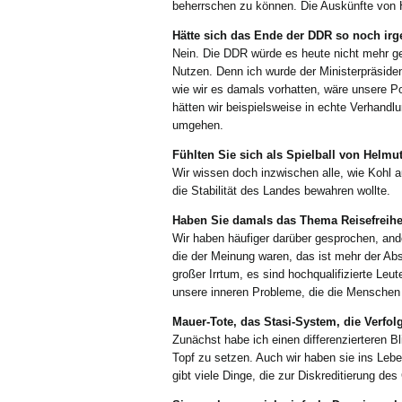
beherrschen zu können. Die Auskünfte von 
Hätte sich das Ende der DDR so noch irg
Nein. Die DDR würde es heute nicht mehr g
Nutzen. Denn ich wurde der Ministerpräsiden
wie wir es damals vorhatten, wäre unsere P
hätten wir beispielsweise in echte Verhand
umgehen.
Fühlten Sie sich als Spielball von Helmu
Wir wissen doch inzwischen alle, wie Kohl a
die Stabilität des Landes bewahren wollte.
Haben Sie damals das Thema Reisefreihei
Wir haben häufiger darüber gesprochen, and
die der Meinung waren, das ist mehr der Ab
großer Irrtum, es sind hochqualifizierte L
unsere inneren Probleme, die die Mensche
Mauer-Tote, das Stasi-System, die Verfo
Zunächst habe ich einen differenzierteren B
Topf zu setzen. Auch wir haben sie ins Leben
gibt viele Dinge, die zur Diskreditierung d