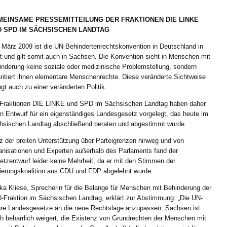
EINSAME PRESSEMITTEILUNG DER FRAKTIONEN DIE LINKE
 SPD IM SÄCHSISCHEN LANDTAG
 März 2009 ist die UN-Behindertenrechtskonvention in Deutschland in
t und gilt somit auch in Sachsen. Die Konvention sieht in Menschen mit
inderung keine soziale oder medizinische Problemstellung, sondern
antiert ihnen elementare Menschenrechte. Diese veränderte Sichtweise
gt auch zu einer veränderten Politik.
 Fraktionen DIE LINKE und SPD im Sächsischen Landtag haben daher
n Entwurf für ein eigenständiges Landesgesetz vorgelegt, das heute im
hsischen Landtag abschließend beraten und abgestimmt wurde.
z der breiten Unterstützung über Parteigrenzen hinweg und von
anisationen und Experten außerhalb des Parlaments fand der
tzentwurf leider keine Mehrheit, da er mit den Stimmen der
ierungskoalition aus CDU und FDP abgelehnt wurde.
ka Kliese, Sprecherin für die Belange für Menschen mit Behinderung der
-Fraktion im Sächsischen Landtag, erklärt zur Abstimmung: „Die UN-
 ihre Landesgesetze an die neue Rechtslage anzupassen. Sachsen ist
h beharrlich weigert, die Existenz von Grundrechten der Menschen mit