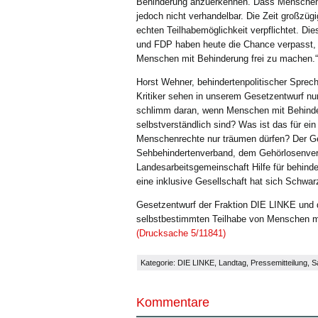
Behinderung anzuerkennen. Dass Menschen mi
jedoch nicht verhandelbar. Die Zeit großzügi
echten Teilhabemöglichkeit verpflichtet. Die
und FDP haben heute die Chance verpasst, e
Menschen mit Behinderung frei zu machen.“
Horst Wehner, behindertenpolitischer Sprec
Kritiker sehen in unserem Gesetzentwurf nur
schlimm daran, wenn Menschen mit Behinde
selbstverständlich sind? Was ist das für e
Menschenrechte nur träumen dürfen? Der G
Sehbehindertenverband, dem Gehörlosenverb
Landesarbeitsgemeinschaft Hilfe für behind
eine inklusive Gesellschaft hat sich Schwar
Gesetzentwurf der Fraktion DIE LINKE und d
selbstbestimmten Teilhabe von Menschen mi
(Drucksache 5/11841)
Kategorie:
DIE LINKE
,
Landtag
,
Pressemitteilung
,
S
Kommentare