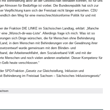
t Behinderung aktiv an der Gesellschaft teilhaben können, ist für uns
ger Almosen für Bedürftige ist vorbei. Die Bundesrepublik hat sich zur
ser Verpflichtung kann sich der Freistaat nicht länger entziehen. CDU
ndlich den Weg für eine menschrechtskonforme Politik für und mit
her der Fraktion DIE LINKE im Sächsischen Landtag, erklärt: „Manche
 eine „Wünsch-dir-was-Liste“. Allerdings frage ich mich: Was ist so
rungen sich Dinge wünschen, die für Menschen ohne Behinderung
in Land, in dem Menschen mit Behinderungen von der Gewährung ihrer
esetzentwurf wurde gemeinsam mit dem Blinden- und
and, der Arbeiterwohlfahrt, dem Sozialverband VdK und mit der
erte Menschen und noch vielen anderen erarbeitet. Dieser Kompetenz für
z-Gelb heute verschlossen.“
er SPD-Fraktion „Gesetz zur Gleichstellung, Inklusion und
t Behinderung im Freistaat Sachsen – Sächsisches Inklusionsgesetz“
achsen