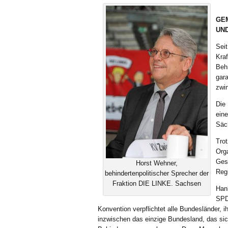
GEM
UND
Seit
Kraf
Beh
gar
zwin
Die
eine
Säc
Trot
Org
Gese
Horst Wehner,
Reg
behindertenpolitischer Sprecher der
Fraktion DIE LINKE. Sachsen
Han
SPD
Konvention verpflichtet alle Bundesländer,
inzwischen das einzige Bundesland, das sic