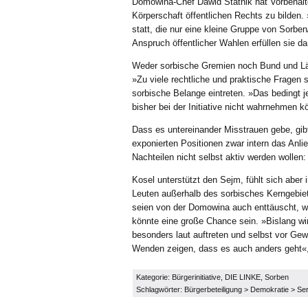
Domowina-Chef Dawid Statnik hat Vorbehalte
Körperschaft öffentlichen Rechts zu bilden.
statt, die nur eine kleine Gruppe von Sorb
Anspruch öffentlicher Wahlen erfüllen sie da
Weder sorbische Gremien noch Bund und Länd
»Zu viele rechtliche und praktische Fragen 
sorbische Belange eintreten. »Das bedingt 
bisher bei der Initiative nicht wahrnehmen 
Dass es untereinander Misstrauen gebe, gib
exponierten Positionen zwar intern das Anli
Nachteilen nicht selbst aktiv werden wollen
Kosel unterstützt den Sejm, fühlt sich abe
Leuten außerhalb des sorbisches Kerngebiet
seien von der Domowina auch enttäuscht, wei
könnte eine große Chance sein. »Bislang wi
besonders laut auftreten und selbst vor Ge
Wenden zeigen, dass es auch anders geht«, 
Kategorie:
Bürgerinitiative
,
DIE LINKE
,
Sorben
Schlagwörter:
Bürgerbeteiligung
>
Demokratie
>
Ser