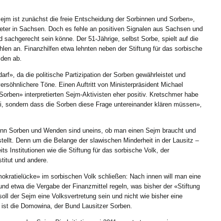
ejm ist zunächst die freie Entscheidung der Sorbinnen und Sorben»,
ter in Sachsen. Doch es fehle an positiven Signalen aus Sachsen und
d sachgerecht sein könne. Der 51-Jährige, selbst Sorbe, spielt auf die
en an. Finanzhilfen etwa lehnten neben der Stiftung für das sorbische
den ab.
f», da die politische Partizipation der Sorben gewährleistet und
rsöhnlichere Töne. Einen Auftritt von Ministerpräsident Michael
rben» interpretierten Sejm-Aktivisten eher positiv. Kretschmer habe
ei, sondern dass die Sorben diese Frage untereinander klären müssen»,
denn Sorben und Wenden sind uneins, ob man einen Sejm braucht und
stellt. Denn um die Belange der slawischen Minderheit in der Lausitz –
 Institutionen wie die Stiftung für das sorbische Volk, der
itut und andere.
emokratielücke» im sorbischen Volk schließen: Nach innen will man eine
nd etwa die Vergabe der Finanzmittel regeln, was bisher der «Stiftung
oll der Sejm eine Volksvertretung sein und nicht wie bisher eine
s ist die Domowina, der Bund Lausitzer Sorben.