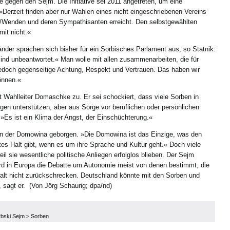
 gegen den Sejm. Die Initiative sei 2011 angetreten, um eine
 »Derzeit finden aber nur Wahlen eines nicht eingeschriebenen Vereins
en/Wenden und deren Sympathisanten erreicht. Den selbstgewählten
mit nicht.«
er sprächen sich bisher für ein Sorbisches Parlament aus, so Statnik:
sind unbeantwortet.« Man wolle mit allen zusammenarbeiten, die für
jedoch gegenseitige Achtung, Respekt und Vertrauen. Das haben wir
können.«
t Wahlleiter Domaschke zu. Er sei schockiert, dass viele Sorben in
egen unterstützen, aber aus Sorge vor beruflichen oder persönlichen
: »Es ist ein Klima der Angst, der Einschüchterung.«
r in der Domowina geborgen. »Die Domowina ist das Einzige, was den
es Halt gibt, wenn es um ihre Sprache und Kultur geht.« Doch viele
l sie wesentliche politische Anliegen erfolglos blieben. Der Sejm
rd in Europa die Debatte um Autonomie meist von denen bestimmt, die
walt nicht zurückschrecken. Deutschland könnte mit den Sorben und
sagt er. (Von Jörg Schaurig; dpa/nd)
bski Sejm
>
Sorben