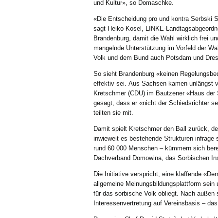
und Kultur», so Domaschke.
«Die Entscheidung pro und kontra Serbski S
sagt Heiko Kosel, LINKE-Landtagsabgeordne
Brandenburg, damit die Wahl wirklich frei un
mangelnde Unterstützung im Vorfeld der Wahl
Volk und dem Bund auch Potsdam und Dres
So sieht Brandenburg «keinen Regelungsbedar
effektiv sei. Aus Sachsen kamen unlängst ve
Kretschmer (CDU) im Bautzener «Haus der So
gesagt, dass er «nicht der Schiedsrichter s
teilten sie mit.
Damit spielt Kretschmer den Ball zurück, 
inwieweit es bestehende Strukturen infrage 
rund 60 000 Menschen – kümmern sich bereits
Dachverband Domowina, das Sorbischen Inst
Die Initiative verspricht, eine klaffende «D
allgemeine Meinungsbildungsplattform sein u
für das sorbische Volk obliegt. Nach außen s
Interessenvertretung auf Vereinsbasis – da