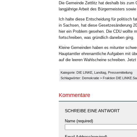
Die Gemeinde Zettlitz hat deshalb bis zum O
langjährige Arbeit des Bürgermeisters sowie
Ich halte diese Entscheidung für politisch f
in Sachsen, hat diese Gesetzesänderung 20
hier ein Problem gesehen. Die CDU wollte 
fortschreiben, was gründlich daneben ging.
Kleine Gemeinden haben es mitunter schwer, 
Hauptamtler ehrenamtliche Aufgaben mit übe
auf die leeren Wahlscheine schreiben. Jetzt 
Kategorie:
DIE LINKE
,
Landtag
,
Pressemitteilung
Schlagwörter:
Demokratie
>
Fraktion DIE LINKE.S
Kommentare
SCHREIBE EINE ANTWORT
Name (required)
Email Address(required)