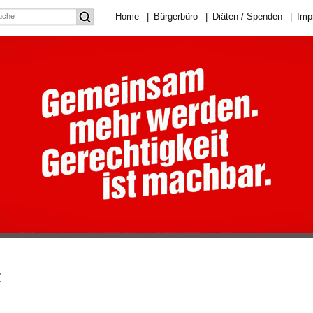
Home
|
Bürgerbüro
|
Diäten / Spenden
|
Imp
z
r
auenpower