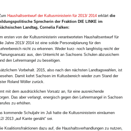
Zum
Haushaltsentwurf der Kultusministerin für 2013/ 2014
erklärt
die
bildungspolitische Sprecherin der Fraktion DIE LINKE im
Sächsischen Landtag, Cornelia Falken:
Im ersten von der Kultusministerin verantworteten Haushaltsentwurf für
die Jahre 2013/ 2014 ist eine solide Personalplanung für den
Lehrerbereich nicht zu erkennen. Weder kurz- noch langfristig reicht der
Planungsansatz aus, den Unterricht an Sachsens Schulen abzusichern
und den Lehrermangel zu beseitigen.
dsätzlichem Vorbehalt. 2015, also nach den nächsten Landtagswahlen, ist
rgesehen. Damit kehrt Sachsen im Kultusbereich wieder zum Stand der
ter Roland Wöller zurück.
r Amt mit dem ausdrücklichen Vorsatz an, für eine ausreichende
orgen. Das aber verlangt, energisch gegen den Lehrermangel in Sachsen
berufes zu erhöhen.
as kommende Schuljahr im Juli hatte die Kultusministerin einräumen
2/ 2013 „auf Kante genäht“ sei.
ie Koalitionsfraktionen dazu auf, die Haushaltsverhandlungen zu nutzen,