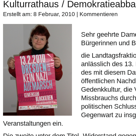
Kulturrathaus / Demokratieabba
Erstellt am: 8 Februar, 2010 |
Kommentieren
Sehr geehrte Dame
Bürgerinnen und B
die Landtagsfrakti
anlässlich des 13.
des mit diesem D
öffentlichen Nach
Gedenkkultur, die 
Missbrauchs durch
politischen Schlus
Gegenwart zu insg
Veranstaltungen ein.
Die zweite unter dem Titel „Widerstand gege