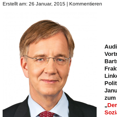
Erstellt am: 26 Januar, 2015 |
Kommentieren
Audi
Vort
Barts
Frak
Link
Poli
Janu
zum
„
Dem
Sozi