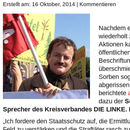
Erstellt am: 16 Oktober, 2014 |
Kommentieren
Nachdem e
wiederholt 
Aktionen k
öffentlich
Beschriftu
überschmie
Sorben sog
abgerissen
berichtete
dazu der
S
Sprecher des Kreisverbandes DIE LINKE. 
„Ich fordere den Staatsschutz auf, die Ermitt
Feld zu verstärken und die Straftäter rasch zu