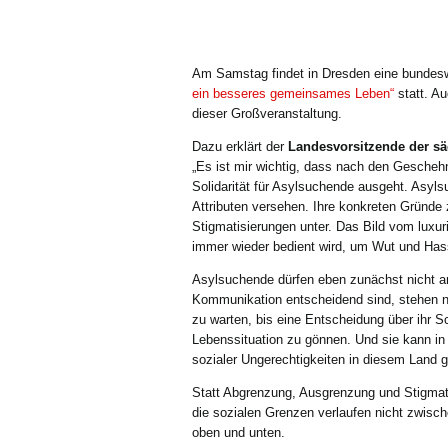
Am Samstag findet in Dresden eine bundesw
ein besseres gemeinsames Leben“
statt. A
dieser Großveranstaltung.
Dazu erklärt der
Landesvorsitzende der s
„Es ist mir wichtig, dass nach den Gescheh
Solidarität für Asylsuchende ausgeht. Asyls
Attributen versehen. Ihre konkreten Gründe 
Stigmatisierungen unter. Das Bild vom luxu
immer wieder bedient wird, um Wut und Hass
Asylsuchende dürfen eben zunächst nicht arb
Kommunikation entscheidend sind, stehen n
zu warten, bis eine Entscheidung über ihr 
Lebenssituation zu gönnen. Und sie kann in 
sozialer Ungerechtigkeiten in diesem Land 
Statt Abgrenzung, Ausgrenzung und Stigmati
die sozialen Grenzen verlaufen nicht zwisc
oben und unten.