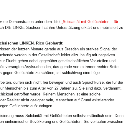
eite Demonstration unter dem Titel
„Solidarität mit Geflüchteten – für
uch DIE LINKE. Sachsen hat ihre Unterstützung erklärt und mobilisiert zu
ächsischen LINKEN, Rico Gebhardt:
nissen der letzten Monate gerade aus Dresden ein starkes Signal der
uchende werden in der Gesellschaft leider allzu häufig mit negativen
zur Flucht gehen dabei gegenüber gesellschaftlichen Vorurteilen und
riös versorgten Asylsuchenden, das gerade von extremer rechter Seite
 gegen Geflüchtete zu schüren, ist schlichtweg eine Lüge.
eiten, dürfen sich nicht frei bewegen und auch Sprachkurse, die für die
ur Menschen bis zum Alter von 27 Jahren zu. Sie sind dazu verdammt,
Schicksal getroffen wurde. Keinem Menschen ist eine solche
der Realität nicht geeignet sein, Menschen auf Grund existierender
gegen Geflüchtete aufzubringen.
sierung muss Solidarität mit Geflüchteten selbstverständlich sein. Denn
hen einheimischer Bevölkerung und Geflüchteten. Sie verlaufen zwischen