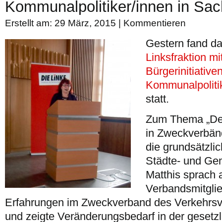
Kommunalpolitiker/innen in Sac
Erstellt am: 29 März, 2015 |
Kommentieren
Gestern fand d
Linksfraktion mi
Bürgerinitiative
Kommunalpoliti
statt.
Zum Thema „Dem
in Zweckverbänd
die grundsätzli
Städte- und Ge
Matthis sprach 
Verbandsmitglie
Erfahrungen im Zweckverband des Verkehrs
und zeigte Veränderungsbedarf in der gesetzl