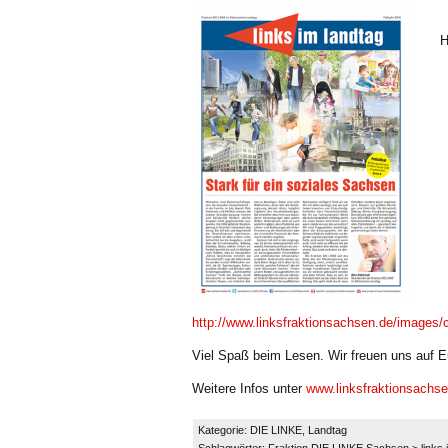
H
http://www.linksfraktionsachsen.de/images/c
Viel Spaß beim Lesen. Wir freuen uns auf 
Weitere Infos unter
www.linksfraktionsachs
Kategorie:
DIE LINKE
,
Landtag
Schlagwörter:
Fraktion DIE LINKE.Sachsen
>
links