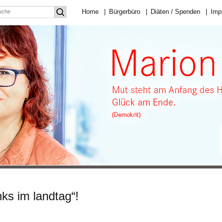
Home
|
Bürgerbüro
|
Diäten / Spenden
|
Imp
nks im landtag“!