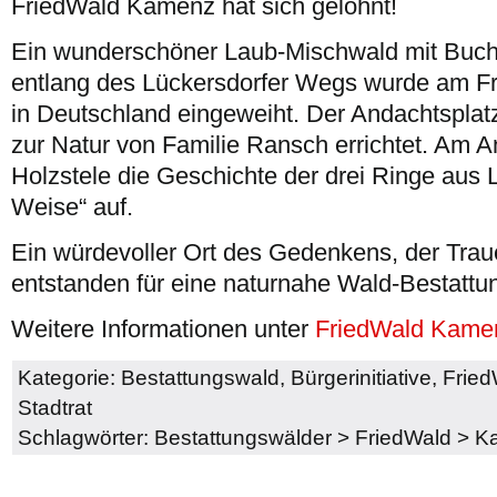
FriedWald Kamenz hat sich gelohnt!
Ein wunderschöner Laub-Mischwald mit Buch
entlang des Lückersdorfer Wegs wurde am Fre
in Deutschland eingeweiht. Der Andachtsplatz
zur Natur von Familie Ransch errichtet. Am An
Holzstele die Geschichte der drei Ringe aus 
Weise“ auf.
Ein würdevoller Ort des Gedenkens, der Trau
entstanden für eine naturnahe Wald-Bestattu
Weitere Informationen unter
FriedWald Kame
Kategorie:
Bestattungswald
,
Bürgerinitiative
,
Fried
Stadtrat
Schlagwörter:
Bestattungswälder
>
FriedWald
>
K