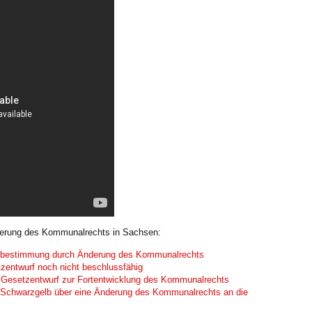
derung des Kommunalrechts in Sachsen:
tbestimmung durch Änderung des Kommunalrechts
entwurf noch nicht beschlussfähig
n Gesetzentwurf zur Fortentwicklung des Kommunalrechts
ill Schwarzgelb über eine Änderung des Kommunalrechts an die