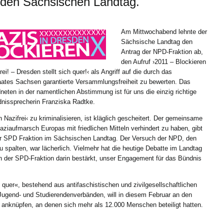
 den Sächsischen Landtag.
Am Mittwochabend lehnte der
Sächsische Landtag den
Antrag der NPD-Fraktion ab,
den Aufruf ›2011 – Blockieren
i! – Dresden stellt sich quer!‹ als Angriff auf die durch das
aates Sachsen garantierte Versammlungsfreiheit zu bewerten. Das
neten in der namentlichen Abstimmung ist für uns die einzig richtige
dnissprecherin Franziska Radtke.
azifrei‹ zu kriminalisieren, ist kläglich gescheitert. Der gemeinsame
aziaufmarsch Europas mit friedlichen Mitteln verhindert zu haben, gibt
r SPD Fraktion im Sächsischen Landtag. Der Versuch der NPD, den
spalten, war lächerlich. Vielmehr hat die heutige Debatte im Landtag
n der SPD-Fraktion darin bestärkt, unser Engagement für das Bündnis
 quer«, bestehend aus antifaschistischen und zivilgesellschaftlichen
ugend- und Studierendenverbänden, will in diesem Februar an den
 anknüpfen, an denen sich mehr als 12.000 Menschen beteiligt hatten.