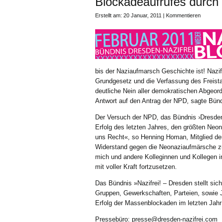
Blockadeaufrufes durch
Erstellt am: 20 Januar, 2011 |
Kommentieren
bis der Naziaufmarsch Geschichte ist! Nazifre
Grundgesetz und die Verfassung des Freist
deutliche Nein aller demokratischen Abgeord
Antwort auf den Antrag der NPD, sagte Bün
Der Versuch der NPD, das Bündnis ›Dresden N
Erfolg des letzten Jahres, den größten Neon
uns Recht«, so Henning Homan, Mitglied de
Widerstand gegen die Neonaziaufmärsche zu 
mich und andere Kolleginnen und Kollegen i
mit voller Kraft fortzusetzen.
Das Bündnis »Nazifrei! – Dresden stellt sich
Gruppen, Gewerkschaften, Parteien, sowie J
Erfolg der Massenblockaden im letzten Jahr
Pressebüro: presse@dresden-nazifrei.com