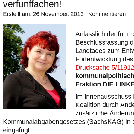
verfünffachen!
Erstellt am: 26 November, 2013 |
Kommentieren
Anlässlich der für 
Beschlussfassung d
Landtages zum Entw
Fortentwicklung de
Drucksache 5/1191
kommunalpolitisch
Fraktion DIE LINK
Im Innenausschuss 
Koalition durch Änd
zusätzliche Änderu
Kommunalabgabengesetzes (SächsKAG) in d
eingefügt.