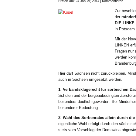
Erstellt am: 24 Januar, 2014 |
Kommentieren
Zur beschlo
der
minderh
DIE LINKE 
in Potsdam 
Mit der Nov
LINKEN erfü
Fragen nur 
werden konn
Brandenburg
Hier darf Sachsen nicht zurückbleiben. Mi
auch in Sachsen umgesetzt werden.
1. Verbandsklagerecht für sorbischen D
Schulen und der bergbaubedingten Zerstörun
besonders deutlich geworden. Bei Minderheit
besonderer Bedeutung.
2. Wahl des Sorbenrates allein durch di
eigentliche Wahl erfolgt durch den sächsisch
stets vom Vorschlag der Domowina abgewic