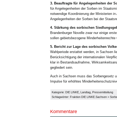
3. Beauftragte für Angelegenheiten der S
für Angelegenheiten der Sorben im Staatsmi
notwendige Koordinierung der Ministerien in
Angelegenheiten der Sorben bei der Staatsr
4. Stärkung des sorbischen Siedlungsge
Brandenburger Novelle zwar nur einige erst
sollen gebietsbezogene Minderheitenrechte w
5. Bericht zur Lage des sorbischen Volkes
Wahlperiode erstattet werden, in Sachsen lie
Berücksichtigung der internationalen Verpf
klar in Bestandsaufnahme, Wirksamkeitsa
gegliedert sein.
Auch in Sachsen muss das Sorbengesetz um
Impulse für erhöhtes Minderheitenschutznive
Kategorie:
DIE LINKE
,
Landtag
,
Pressemitteilung
Schlagwörter:
Fraktion DIE LINKE.Sachsen
>
Sorb
Kommentare