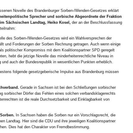
ssenen Novelle des Brandenburger Sorben-/Wenden-Gesetzes erklärt
eitenpolitische Sprecher und sorbische Abgeordnete der Fraktion
im Sächsischen Landtag, Heiko Kosel,
der an der Beschlussfassung
teilnahm:
elle des Sorben-/Wenden-Gesetzes wird ein Wahlversprechen der
llt und Forderungen der Sorben Rechnung getragen. Auch wenn einige
als politischer Kompromiss mit dem Koalitionspartner SPD geregelt
ten, hebt die jetzige Novelle das minderheitenrechtliche Niveau in
 und auch der Bundesrepublik in wesentlichen Punkten erheblich.
ndestens folgende gesetzgeberische Impulse aus Brandenburg müssen
achverband.
Gerade in Sachsen ist bei den Schließungen sorbischer
g sorbischer Dörfer das Fehlen eines solchen verbandsklagerechts
enrechten ist die reale Durchsetzbarkeit und Einklagbarkeit von
e Sorben.
In Sachsen haben die Sorben nur ein Vorschlagsrecht, die
en Landtag. Hier sind die CDU und ihre jeweiligen Koalitionspartner
hen. Dies hat den Charakter von Fremdbestimmung.