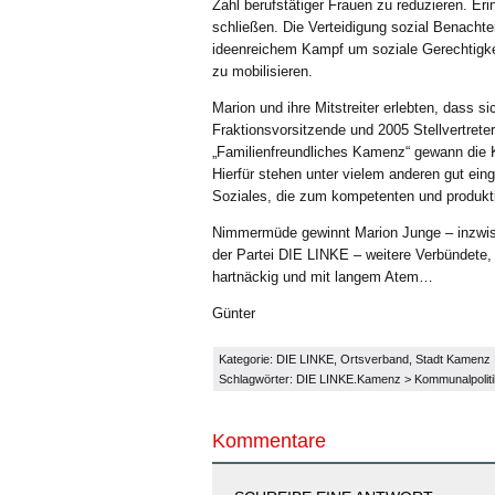
Zahl berufstätiger Frauen zu reduzieren. Er
schließen. Die Verteidigung sozial Benachte
ideenreichem Kampf um soziale Gerechtigkei
zu mobilisieren.
Marion und ihre Mitstreiter erlebten, dass 
Fraktionsvorsitzende und 2005 Stellvertrete
„Familienfreundliches Kamenz“ gewann die
Hierfür stehen unter vielem anderen gut ein
Soziales, die zum kompetenten und produkti
Nimmermüde gewinnt Marion Junge – inzwis
der Partei DIE LINKE – weitere Verbündete, 
hartnäckig und mit langem Atem…
Günter
Kategorie:
DIE LINKE
,
Ortsverband
,
Stadt Kamenz
Schlagwörter:
DIE LINKE.Kamenz
>
Kommunalpoliti
Kommentare