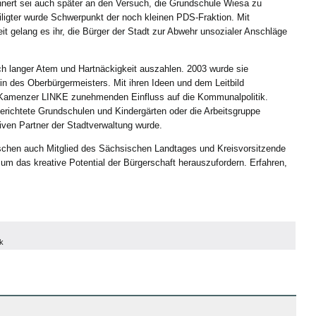
innert sei auch später an den Versuch, die Grundschule Wiesa zu
iligter wurde Schwerpunkt der noch kleinen PDS-Fraktion. Mit
t gelang es ihr, die Bürger der Stadt zur Abwehr unsozialer Anschläge
sich langer Atem und Hartnäckigkeit auszahlen. 2003 wurde sie
rin des Oberbürgermeisters. Mit ihren Ideen und dem Leitbild
 Kamenzer LINKE zunehmenden Einfluss auf die Kommunalpolitik.
gerichtete Grundschulen und Kindergärten oder die Arbeitsgruppe
ven Partner der Stadtverwaltung wurde.
chen auch Mitglied des Sächsischen Landtages und Kreisvorsitzende
um das kreative Potential der Bürgerschaft herauszufordern. Erfahren,
k