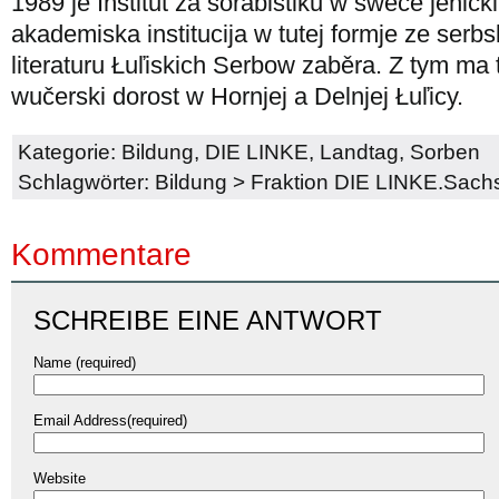
1989 je Institut za sorabistiku w swěće jenički
akademiska institucija w tutej formje ze serbs
literaturu Łuľiskich Serbow zaběra. Z tym ma
wučerski dorost w Hornjej a Delnjej Łuľicy.
Kategorie:
Bildung
,
DIE LINKE
,
Landtag
,
Sorben
Schlagwörter:
Bildung
>
Fraktion DIE LINKE.Sach
Kommentare
SCHREIBE EINE ANTWORT
Name (required)
Email Address(required)
Website