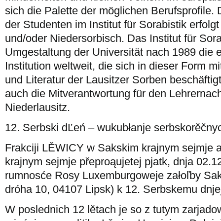
sich die Palette der möglichen Berufsprofile
der Studenten im Institut für Sorabistik erfolg
und/oder Niedersorbisch. Das Institut für Sora
Umgestaltung der Universität nach 1989 die 
Institution weltweit, die sich in dieser Form m
und Literatur der Lausitzer Sorben beschäftigt.
auch die Mitverantwortung für den Lehrernac
Niederlausitz.
12. Serbski dĽeń – wukubłanje serbskorěčny
Frakciji LĚWICY w Sakskim krajnym sejmje 
krajnym sejmje přeproąujetej pjatk, dnja 02.
rumnosće Rosy Luxemburgoweje załoľby Sak
dróha 10, 04107 Lipsk) k 12. Serbskemu dnje
W poslednich 12 lětach je so z tutym zarja