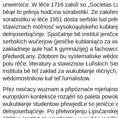
unwersiće. W lěće 1716 załoľi so „Societas L
běąe to prěnja hodĽina sorabistiki. Ze załoľen
sorabistiku w lěće 1951 dósta serbski lud prě
stawiznach móľnosć wysokoąulskeho kubłanja
delnjoserbąćinje. Spočatnje bě institut jenič
serbskich wučerjow (jeničke kubłaniąćo za w
zakładneje ąule hač k gymnazijej) a fachowco
předwidĽany. Zdobom bu systematiske wědo
polu rěče, literatury a stawiznow Łuľiskich S
instituta bě teľ zakład za wukubłanje rěčnych,
wědomostnikow kaľ teľ ľurnalistow.
Přez rosćacy wuznam a připóznaće mjeńąin
europskim konteksće roząěri so paleta powoł
wukubłanje studentow přewjedĽe so jeničce w
delnjoserbąćinje. Po přetworjenju Lipsčanske