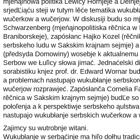
mjeńąinowa politika Lěwicy Hornjeje a Delnje
srjedĽiąću steji w tutym lěće tematika wukub
wučerkow a wučerjow. W diskusiji budu so mj
Schwarzenberg (mjeńąinopolitiska rěčnica w
Braniborskeje), zapósłanc Hajko Kozel (rěčni
serbskeho ludu w Sakskim krajnam sejmje) a
(předsyda Domowiny) wosebje k aktualnemu p
Serbow we Łuľicy słowa jimać. Jednaćelski dir
sorabistiku knjez prof. dr. Edward Wornar b
a problemach nastupajo wukubłanje serbsko
wučerjow rozprawjeć. Zapósłanča Cornelia Fa
rěčnica w Sakskim krajnym sejmje) budĽe so
połoľenja a k perspektiwje serbskeho ąulst
nastupajo wukubłanje serbskich wučerkow a 
Zajimcy su wutrobnje witani.
Wukubłanje w serbąćinje ma hiľo dołhu tradici