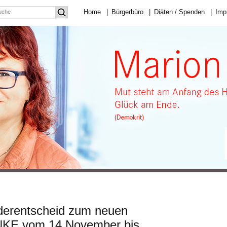
Home
|
Bürgerbüro
|
Diäten / Spenden
|
Imp
derentscheid zum neuen
NKE vom 14.November bis