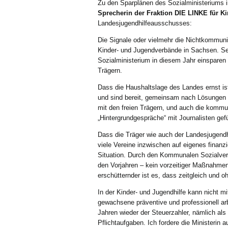
Zu den Sparplänen des Sozialministeriums i
Sprecherin der Fraktion DIE LINKE für K
Landesjugendhilfeausschusses:
Die Signale oder vielmehr die Nichtkommuni
Kinder- und Jugendverbände in Sachsen. Sei
Sozialministerium in diesem Jahr einsparen 
Trägern.
Dass die Haushaltslage des Landes ernst is
und sind bereit, gemeinsam nach Lösungen 
mit den freien Trägern, und auch die komm
„Hintergrundgespräche“ mit Journalisten gefü
Dass die Träger wie auch der Landesjugend
viele Vereine inzwischen auf eigenes finanzie
Situation. Durch den Kommunalen Sozialverb
den Vorjahren – kein vorzeitiger Maßnahmen
erschütternder ist es, dass zeitgleich und o
In der Kinder- und Jugendhilfe kann nicht 
gewachsene präventive und professionell arb
Jahren wieder der Steuerzahler, nämlich al
Pflichtaufgaben. Ich fordere die Ministerin