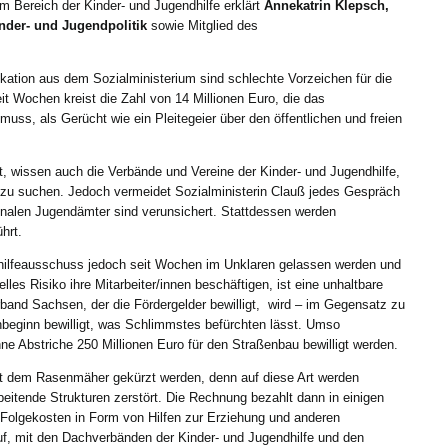
m Bereich der Kinder- und Jugendhilfe erklärt
Annekatrin Klepsch,
inder- und Jugendpolitik
sowie Mitglied des
kation aus dem Sozialministerium sind schlechte Vorzeichen für die
t Wochen kreist die Zahl von 14 Millionen Euro, die das
muss, als Gerücht wie ein Pleitegeier über den öffentlichen und freien
t, wissen auch die Verbände und Vereine der Kinder- und Jugendhilfe,
zu suchen. Jedoch vermeidet Sozialministerin Clauß jedes Gespräch
unalen Jugendämter sind verunsichert. Stattdessen werden
hrt.
hilfeausschuss jedoch seit Wochen im Unklaren gelassen werden und
lles Risiko ihre Mitarbeiter/innen beschäftigen, ist eine unhaltbare
and Sachsen, der die Fördergelder bewilligt, wird – im Gegensatz zu
beginn bewilligt, was Schlimmstes befürchten lässt. Umso
hne Abstriche 250 Millionen Euro für den Straßenbau bewilligt werden.
mit dem Rasenmäher gekürzt werden, denn auf diese Art werden
eitende Strukturen zerstört. Die Rechnung bezahlt dann in einigen
s Folgekosten in Form von Hilfen zur Erziehung und anderen
 auf, mit den Dachverbänden der Kinder- und Jugendhilfe und den