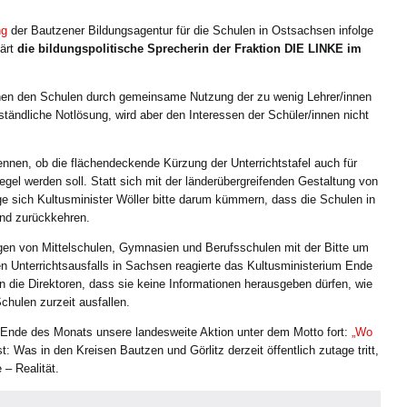
ng
der Bautzener Bildungsagentur für die Schulen in Ostsachsen infolge
lärt
die bildungspolitische Sprecherin der Fraktion DIE LINKE im
hen den Schulen durch gemeinsame Nutzung der zu wenig Lehrer/innen
erständliche Notlösung, wird aber den Interessen der Schüler/innen nicht
nen, ob die flächendeckende Kürzung der Unterrichtstafel auch für
egel werden soll. Statt sich mit der länderübergreifenden Gestaltung von
 sich Kultusminister Wöller bitte darum kümmern, dass die Schulen in
d zurückkehren.
gen von Mittelschulen, Gymnasien und Berufsschulen mit der Bitte um
n Unterrichtsausfalls in Sachsen reagierte das Kultusministerium Ende
 die Direktoren, dass sie keine Informationen herausgeben dürfen, wie
chulen zurzeit ausfallen.
s Ende des Monats unsere landesweite Aktion unter dem Motto fort:
„Wo
st: Was in den Kreisen Bautzen und Görlitz derzeit öffentlich zutage tritt,
 – Realität.