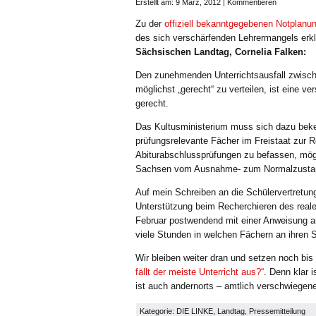
Erstellt am: 9 März, 2012 |
Kommentieren
Zu der
offiziell bekanntgegebenen Notplanu
des sich verschärfenden Lehrermangels erk
Sächsischen Landtag, Cornelia Falken:
Den zunehmenden Unterrichtsausfall zwisc
möglichst „gerecht“ zu verteilen, ist eine v
gerecht.
Das Kultusministerium muss sich dazu beken
prüfungsrelevante Fächer im Freistaat zur R
Abiturabschlussprüfungen zu befassen, möge
Sachsen vom Ausnahme- zum Normalzustan
Auf mein Schreiben an die Schülervertretun
Unterstützung beim Recherchieren des reale
Februar postwendend mit einer Anweisung an
viele Stunden in welchen Fächern an ihren S
Wir bleiben weiter dran und setzen noch bi
fällt der meiste Unterricht aus?“
. Denn klar i
ist auch andernorts – amtlich verschwiegene
Kategorie:
DIE LINKE
,
Landtag
,
Pressemitteilung