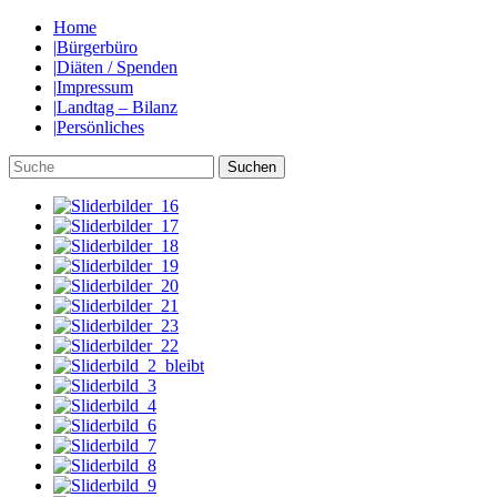
Home
|
Bürgerbüro
|
Diäten / Spenden
|
Impressum
|
Landtag – Bilanz
|
Persönliches