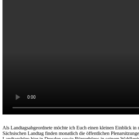
Als Landtagsabgeordnete möchte ich Euch einen kleinen Einblick in m
Sächsischen Landtag finden monatlich die öffentlichen Plenarsitzunge
Landtagsbüro hier in Dresden sowie Bürgerbüros in seinem Wahlkreis