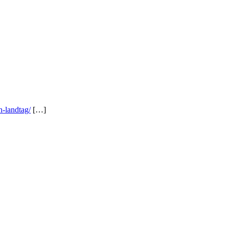
-landtag/
[…]