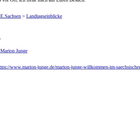
KE.Sachsen
>
Landtagseinblicke
”
 Marion Junge
ttps://www.marion-junge.de/marion-junge-willkommen-im-saechsischen