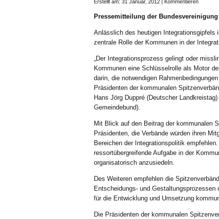
Erstellt am: 31 Januar, 2012 |
Kommentieren
Pressemitteilung der Bundesvereinigun
Anlässlich des heutigen Integrationsgipfels
zentrale Rolle der Kommunen in der Integrat
„Der Integrationsprozess gelingt oder miss
Kommunen eine Schlüsselrolle als Motor der
darin, die notwendigen Rahmenbedingungen für
Präsidenten der kommunalen Spitzenverbänd
Hans Jörg Duppré (Deutscher Landkreistag)
Gemeindebund).
Mit Blick auf den Beitrag der kommunalen S
Präsidenten, die Verbände würden ihren Mi
Bereichen der Integrationspolitik empfehlen
ressortübergreifende Aufgabe in der Kommu
organisatorisch anzusiedeln.
Des Weiteren empfehlen die Spitzenverbänd
Entscheidungs- und Gestaltungsprozessen de
für die Entwicklung und Umsetzung kommunal
Die Präsidenten der kommunalen Spitzenverb