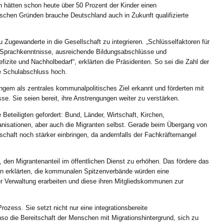
hätten schon heute über 50 Prozent der Kinder einen
schen Gründen brauche Deutschland auch in Zukunft qualifizierte
 Zugewanderte in die Gesellschaft zu integrieren. „Schlüsselfaktoren für
d Sprachkenntnisse, ausreichende Bildungsabschlüsse und
efizite und Nachholbedarf“, erklärten die Präsidenten. So sei die Zahl der
e Schulabschluss hoch.
ngem als zentrales kommunalpolitisches Ziel erkannt und förderten mit
esse. Sie seien bereit, ihre Anstrengungen weiter zu verstärken.
le Beteiligten gefordert: Bund, Länder, Wirtschaft, Kirchen,
nisationen, aber auch die Migranten selbst. Gerade beim Übergang von
schaft noch stärker einbringen, da andernfalls der Fachkräftemangel
en Migrantenanteil im öffentlichen Dienst zu erhöhen. Das fördere das
en erklärten, die kommunalen Spitzenverbände würden eine
er Verwaltung erarbeiten und diese ihren Mitgliedskommunen zur
 Prozess. Sie setzt nicht nur eine integrationsbereite
o die Bereitschaft der Menschen mit Migrationshintergrund, sich zu