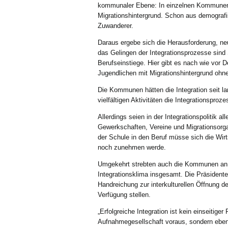
kommunaler Ebene: In einzelnen Kommunen 
Migrationshintergrund. Schon aus demografi
Zuwanderer.
Daraus ergebe sich die Herausforderung, neu
das Gelingen der Integrationsprozesse sin
Berufseinstiege. Hier gibt es nach wie vor D
Jugendlichen mit Migrationshintergrund ohn
Die Kommunen hätten die Integration seit la
vielfältigen Aktivitäten die Integrationsproz
Allerdings seien in der Integrationspolitik al
Gewerkschaften, Vereine und Migrationsorga
der Schule in den Beruf müsse sich die Wirt
noch zunehmen werde.
Umgekehrt strebten auch die Kommunen an, d
Integrationsklima insgesamt. Die Präsident
Handreichung zur interkulturellen Öffnung d
Verfügung stellen.
„Erfolgreiche Integration ist kein einseitiger
Aufnahmegesellschaft voraus, sondern ebens