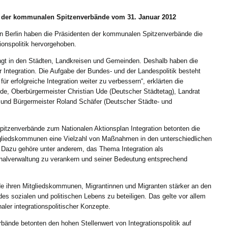
g der kommunalen Spitzenverbände vom 31. Januar 2012
 in Berlin haben die Präsidenten der kommunalen Spitzenverbände die
ionspolitik hervorgehoben.
lingt in den Städten, Landkreisen und Gemeinden. Deshalb haben die
 Integration. Die Aufgabe der Bundes- und der Landespolitik besteht
 erfolgreiche Integration weiter zu verbessern“, erklärten die
e, Oberbürgermeister Christian Ude (Deutscher Städtetag), Landrat
 und Bürgermeister Roland Schäfer (Deutscher Städte- und
pitzenverbände zum Nationalen Aktionsplan Integration betonten die
tgliedskommunen eine Vielzahl von Maßnahmen in den unterschiedlichen
. Dazu gehöre unter anderem, das Thema Integration als
nalverwaltung zu verankern und seiner Bedeutung entsprechend
e ihren Mitgliedskommunen, Migrantinnen und Migranten stärker an den
s sozialen und politischen Lebens zu beteiligen. Das gelte vor allem
er integrationspolitischer Konzepte.
ände betonten den hohen Stellenwert von Integrationspolitik auf