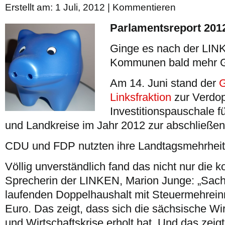
Erstellt am: 1 Juli, 2012 |
Kommentieren
Parlamentsreport 201
Ginge es nach der LI
Kommunen bald mehr G
Am 14. Juni stand der
G
Linksfraktion
zur Verdop
Investitionspauschale fü
und Landkreise im Jahr 2012 zur abschließe
CDU und FDP nutzten ihre Landtagsmehrheit 
Völlig unverständlich fand das nicht nur die 
Sprecherin der LINKEN, Marion Junge: „Sach
laufenden Doppelhaushalt mit Steuermehrei
Euro. Das zeigt, dass sich die sächsische Wir
und Wirtschaftskrise erholt hat. Und das zeig