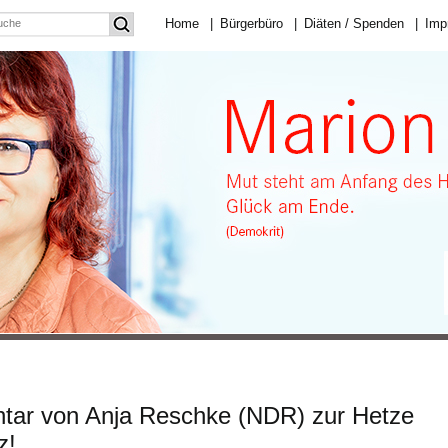
Home
|
Bürgerbüro
|
Diäten / Spenden
|
Imp
tar von Anja Reschke (NDR) zur Hetze
z!