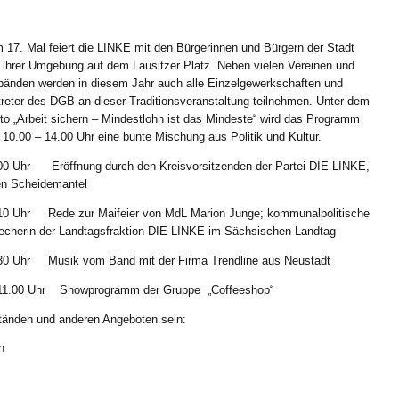
 17. Mal feiert die LINKE mit den Bürgerinnen und Bürgern der Stadt
 ihrer Umgebung auf dem Lausitzer Platz. Neben vielen Vereinen und
bänden werden in diesem Jahr auch alle Einzelgewerkschaften und
treter des DGB an dieser Traditionsveranstaltung teilnehmen. Unter dem
to „Arbeit sichern – Mindestlohn ist das Mindeste“ wird das Programm
 10.00 – 14.00 Uhr eine bunte Mischung aus Politik und Kultur.
00 Uhr Eröffnung durch den Kreisvorsitzenden der Partei DIE LINKE,
n Scheidemantel
10 Uhr Rede zur Maifeier von MdL Marion Junge; kommunalpolitische
echerin der Landtagsfraktion DIE LINKE im Sächsischen Landtag
30 Uhr Musik vom Band mit der Firma Trendline aus Neustadt
11.00 Uhr Showprogramm der Gruppe „Coffeeshop“
ständen und anderen Angeboten sein:
n