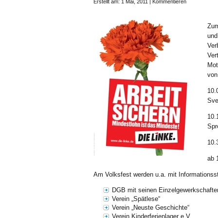
Erstellt am: 1 Mai, 2011 |
Kommentieren
Zum
und
Ver
Ver
Mot
von
10.
Sve
10.
Spr
10.
ab 
Am Volksfest werden u.a. mit Informations
DGB mit seinen Einzelgewerkschafte
Verein „Spätlese“
Verein „Neuste Geschichte“
Verein Kinderferienlager e.V.